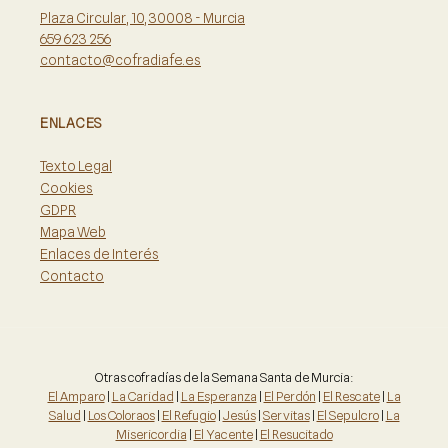
Plaza Circular, 10, 30008 - Murcia
659 623 256
contacto@cofradiafe.es
ENLACES
Texto Legal
Cookies
GDPR
Mapa Web
Enlaces de Interés
Contacto
Otras cofradías de la Semana Santa de Murcia:
El Amparo
|
La Caridad
|
La Esperanza
|
El Perdón
|
El Rescate
|
La
Salud
|
Los Coloraos
|
El Refugio
|
Jesús
|
Servitas
|
El Sepulcro
|
La
Misericordia
|
El Yacente
|
El Resucitado