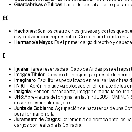
Guardabrisas o Tulipas
Fanal de cristal abierto por arri
H
Hachones:
Son los cuatro cirios gruesos y cortos que sue
cuya advocación representa a Cristo muerto en la cruz.
Hermano/a Mayor:
Es el primer cargo directivo y cabeza 
I
Igualar
: Tarea reservada al Cabo de Andas para el repar
Imagen Titular:
Dícese a la imagen que preside la herman
Imaginero
: Escultor especializado en realizar las obras 
I.N.R.I.:
Acrónimo que va colocado en el remate de las cru
Insignia:
Pendón, estandarte, imagen o medalla de una 
JHS:
Abreviatura del original en latín «JESUS HOMINUN 
enseres, escapularios, etc.
Junta de Gobierno:
Agrupación de nazarenos de una Cofra
para formar en ella.
Juramento de Cargos:
Ceremonia celebrada ante los Sag
cargos con lealtad a la Cofradía.