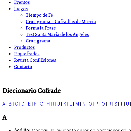
Eventos
Juegos
Tiempo de Fe
Crucigrama – Cofradías de Murcia
Forma la Frase
Test Santa María de los Ángeles
Crucigrama
Productos
Pequefrades
Revista ConFEsiones
Contacto
Diccionario Cofrade
A
|
B
|
C
|
D
|
E
|
F
|
G
|
H
|
I
|
J
|
K
|
L
|
M
|
N
|
O
|
P
|
Q
|
R
|
S
|
T
|
U
A
Acólito:
Monaguillo, ayudante en las celebraciones de la 