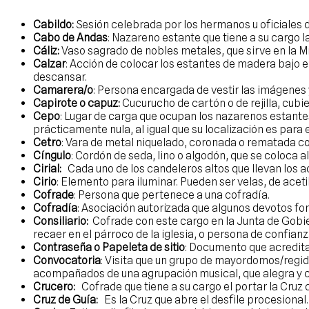
Cabildo:
Sesión celebrada por los hermanos u oficiales 
Cabo de Andas
: Nazareno estante que tiene a su cargo 
Cáliz:
Vaso sagrado de nobles metales, que sirve en la Mi
Calzar
: Acción de colocar los estantes de madera bajo
descansar.
Camarera/o
: Persona encargada de vestir las imágene
Capirote o capuz:
Cucurucho de cartón o de rejilla, cubi
Cepo
: Lugar de carga que ocupan los nazarenos estantes 
prácticamente nula, al igual que su localización es para e
Cetro
: Vara de metal niquelado, coronada o rematada con
Cíngulo
: Cordón de seda, lino o algodón, que se coloca al
Cirial:
Cada uno de los candeleros altos que llevan los ac
Cirio
: Elemento para iluminar. Pueden ser velas, de acet
Cofrade
: Persona que pertenece a una cofradía.
Cofradía
: Asociación autorizada que algunos devotos fo
Consiliario:
Cofrade con este cargo en la Junta de Gobie
recaer en el párroco de la iglesia, o persona de confian
Contraseña o Papeleta de sitio
: Documento que acredita
Convocatoria
: Visita que un grupo de mayordomos/regido
acompañados de una agrupación musical, que alegra y co
Crucero:
Cofrade que tiene a su cargo el portar la Cruz 
Cruz de Guía:
Es la Cruz que abre el desfile procesional.