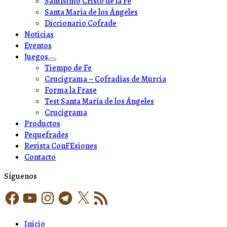
Santísimo Cristo de la Fe
Santa María de los Ángeles
Diccionario Cofrade
Noticias
Eventos
Juegos
Show
Tiempo de Fe
sub
Crucigrama – Cofradías de Murcia
menu
Forma la Frase
Test Santa María de los Ángeles
Crucigrama
Productos
Pequefrades
Revista ConFEsiones
Contacto
Síguenos
Facebook
YouTube
Instagram
Telegram
X
Feed
RSS
Inicio