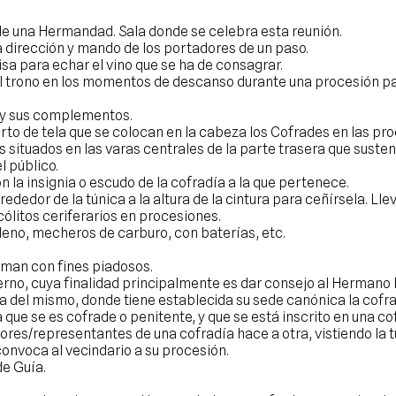
de una Hermandad. Sala donde se celebra esta reunión.
la dirección y mando de los portadores de un paso.
sa para echar el vino que se ha de consagrar.
 el trono en los momentos de descanso durante una procesión p
s y sus complementos.
erto de tela que se colocan en la cabeza los Cofrades en las pr
situados en las varas centrales de la parte trasera que sustent
l público.
 la insignia o escudo de la cofradía a la que pertenece.
rededor de la túnica a la altura de la cintura para ceñírsela. Ll
ólitos ceriferarios en procesiones.
ileno, mecheros de carburo, con baterías, etc.
rman con fines piadosos.
rno, cuya finalidad principalmente es dar consejo al Hermano M
za del mismo, donde tiene establecida su sede canónica la cofra
 que se es cofrade o penitente, y que se está inscrito en una c
res/representantes de una cofradía hace a otra, vistiendo la tún
nvoca al vecindario a su procesión.
de Guía.