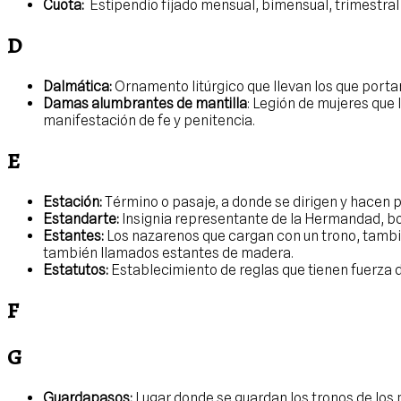
Cuota:
Estipendio fijado mensual, bimensual, trimestral
D
Dalmática:
Ornamento litúrgico que llevan los que portan
Damas alumbrantes de mantilla
: Legión de mujeres que
manifestación de fe y penitencia.
E
Estación:
Término o pasaje, a donde se dirigen y hacen p
Estandarte:
Insignia representante de la Hermandad, bor
Estantes:
Los nazarenos que cargan con un trono, tambié
también llamados estantes de madera.
Estatutos:
Establecimiento de reglas que tienen fuerza d
F
G
Guardapasos:
Lugar donde se guardan los tronos de los 