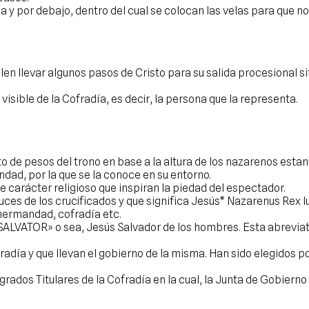
ba y por debajo, dentro del cual se colocan las velas para que no
len llevar algunos pasos de Cristo para su salida procesional si
visible de la Cofradía, es decir, la persona que la representa.
to de pesos del trono en base a la altura de los nazarenos est
dad, por la que se la conoce en su entorno.
de carácter religioso que inspiran la piedad del espectador.
ces de los crucificados y que significa Jesús* Nazarenus Rex 
hermandad, cofradía etc.
SALVATOR» o sea, Jesús Salvador de los hombres. Esta abrevia
día y que llevan el gobierno de la misma. Han sido elegidos p
rados Titulares de la Cofradía en la cual, la Junta de Gobiern