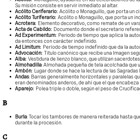
Su misión consiste en servir inmediato al altar.
Acólito Ceriferario:
Acólito o Monaguillo, que porta un cir
Acólito Turiferario:
Acólito o Monaguillo, que porta un in
Acrotera:
Elemento decorativo, como remate de un varal
Acta de Cabildo:
Documento donde el secretario referenc
Ad Experimentum:
Periodo de tiempo que aplica la auto
da entonces con carácter indefinido.
Ad Limitum:
Período de tiempo indefinido que da la auto
Advocación:
Titulo canónico que recibe una Imagen según
Alba:
Vestidura de lienzo blanco, que utilizan sacerdotes 
Almohadilla
: Almohada pequeña de tela acolchada que ut
Ambón:
Lugar donde se hace la lectura de las Sagradas 
Andas
: Barras generalmente horizontales y paralelas qu
eran denominados anderos, de ahí que el que encabeza
Aparejo:
Polea triple o doble, según el peso de Crucifica
B
Burla
: Tocar los tambores de manera reiterada hasta que
durante la procesión.
C