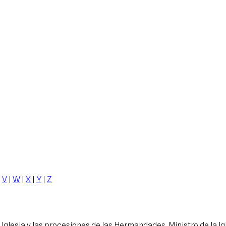
|
V
|
W
|
X
|
Y
|
Z
Iglesia y las procesiones de las Hermandades. Ministro de la Ig