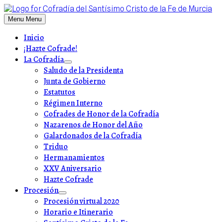
Skip
to
Menu
Menu
content
Inicio
¡Hazte Cofrade!
La Cofradía
Show
Saludo de la Presidenta
sub
Junta de Gobierno
menu
Estatutos
Régimen Interno
Cofrades de Honor de la Cofradía
Nazarenos de Honor del Año
Galardonados de la Cofradía
Triduo
Hermanamientos
XXV Aniversario
Hazte Cofrade
Procesión
Show
Procesión virtual 2020
sub
Horario e Itinerario
menu