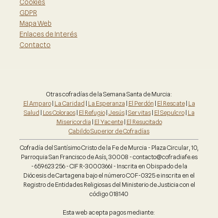
Cookies
GDPR
Mapa Web
Enlaces de Interés
Contacto
Otras cofradías de la Semana Santa de Murcia:
El Amparo
|
La Caridad
|
La Esperanza
|
El Perdón
|
El Rescate
|
La
Salud
|
Los Coloraos
|
El Refugio
|
Jesús
|
Servitas
|
El Sepulcro
|
La
Misericordia
|
El Yacente
|
El Resucitado
Cabildo Superior de Cofradías
Cofradía del Santísimo Cristo de la Fe de Murcia - Plaza Circular, 10,
Parroquia San Francisco de Asís, 30008 - contacto@cofradiafe.es
- 659 623 256 - CIF R-3000366I - Inscrita en Obispado de la
Diócesis de Cartagena bajo el número COF-0325 e inscrita en el
Registro de Entidades Religiosas del Ministerio de Justicia con el
código 018140
Esta web acepta pagos mediante: