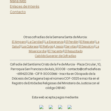
Mapa Web
Enlaces de Interés
Contacto
Otras cofradías de la Semana Santa de Murcia:
El Amparo
|
La Caridad
|
La Esperanza
|
El Perdón
|
El Rescate
|
La
Salud
|
Los Coloraos
|
El Refugio
|
Jesús
|
Servitas
|
El Sepulcro
|
La
Misericordia
|
El Yacente
|
El Resucitado
Cabildo Superior de Cofradías
Cofradía del Santísimo Cristo de la Fe de Murcia - Plaza Circular, 10,
Parroquia San Francisco de Asís, 30008 - contacto@cofradiafe.es
- 659 623 256 - CIF R-3000366I - Inscrita en Obispado de la
Diócesis de Cartagena bajo el número COF-0325 e inscrita en el
Registro de Entidades Religiosas del Ministerio de Justicia con el
código 018140
Esta web acepta pagos mediante: