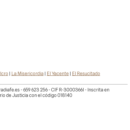
lcro
|
La Misericordia
|
El Yacente
|
El Resucitado
adiafe.es - 659 623 256 - CIF R-3000366I - Inscrita en
io de Justicia con el código 018140