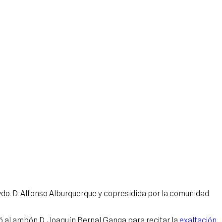
 Rvdo. D. Alfonso Alburquerque y copresidida por la comunidad
ió al ambón D. Joaquín Bernal Ganga para recitar la
exaltación