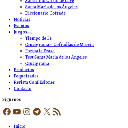
Santísimo Cristo de la Fe
Santa María de los Ángeles
Diccionario Cofrade
Noticias
Eventos
Juegos
Show
Tiempo de Fe
sub
Crucigrama – Cofradías de Murcia
menu
Forma la Frase
Test Santa María de los Ángeles
Crucigrama
Productos
Pequefrades
Revista ConFEsiones
Contacto
Síguenos
Facebook
YouTube
Instagram
Telegram
X
Feed
RSS
Inicio