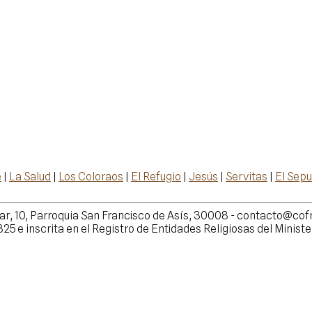
e
|
La Salud
|
Los Coloraos
|
El Refugio
|
Jesús
|
Servitas
|
El Sepu
lar, 10, Parroquia San Francisco de Asís, 30008 - contacto@cofr
e inscrita en el Registro de Entidades Religiosas del Minister