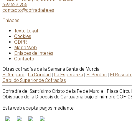
659 623 256
contacto@cofradiafe.es
Enlaces
Texto Legal
Cookies
GDPR
Mapa Web
Enlaces de Interés
Contacto
Otras cofradías de la Semana Santa de Murcia:
El Amparo
|
La Caridad
|
La Esperanza
|
El Perdón
|
El Rescat
Cabildo Superior de Cofradías
Cofradía del Santísimo Cristo de la Fe de Murcia - Plaza Circu
Obispado de la Diócesis de Cartagena bajo el número COF-0325 
Esta web acepta pagos mediante: