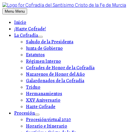
Skip
to
Menu
Menu
content
Inicio
¡Hazte Cofrade!
La Cofradía
Show
Saludo de la Presidenta
sub
Junta de Gobierno
menu
Estatutos
Régimen Interno
Cofrades de Honor de la Cofradía
Nazarenos de Honor del Año
Galardonados de la Cofradía
Triduo
Hermanamientos
XXV Aniversario
Hazte Cofrade
Procesión
Show
Procesión virtual 2020
sub
Horario e Itinerario
menu