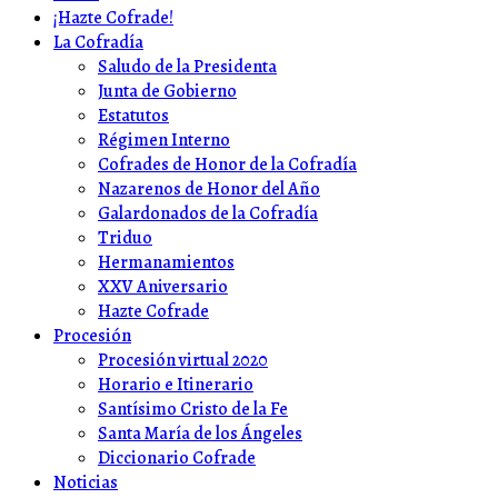
¡Hazte Cofrade!
La Cofradía
Saludo de la Presidenta
Junta de Gobierno
Estatutos
Régimen Interno
Cofrades de Honor de la Cofradía
Nazarenos de Honor del Año
Galardonados de la Cofradía
Triduo
Hermanamientos
XXV Aniversario
Hazte Cofrade
Procesión
Procesión virtual 2020
Horario e Itinerario
Santísimo Cristo de la Fe
Santa María de los Ángeles
Diccionario Cofrade
Noticias