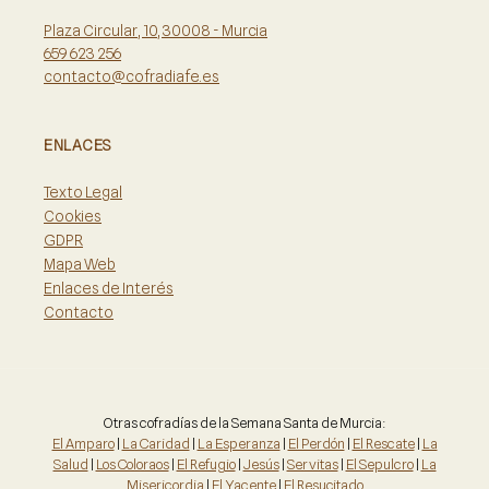
Plaza Circular, 10, 30008 - Murcia
659 623 256
contacto@cofradiafe.es
ENLACES
Texto Legal
Cookies
GDPR
Mapa Web
Enlaces de Interés
Contacto
Otras cofradías de la Semana Santa de Murcia:
El Amparo
|
La Caridad
|
La Esperanza
|
El Perdón
|
El Rescate
|
La
Salud
|
Los Coloraos
|
El Refugio
|
Jesús
|
Servitas
|
El Sepulcro
|
La
Misericordia
|
El Yacente
|
El Resucitado