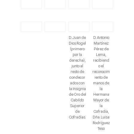
D. Juan de
D. Antonio
Dios Rogel
Martínez
(primero
Pérez de
por la
Lema,
derecha),
recibiend
junto al
o el
resto de
reconocim
condecor
iento de
ados con
manos de
la Insignia
la
de Oro del
Hermana
Cabildo
Mayor de
Superior
la
de
Cofradía,
Cofradías.
Dña. Luisa
Rodríguez
Teso