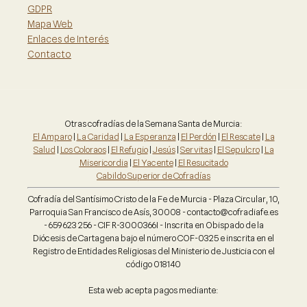
GDPR
Mapa Web
Enlaces de Interés
Contacto
Otras cofradías de la Semana Santa de Murcia:
El Amparo
|
La Caridad
|
La Esperanza
|
El Perdón
|
El Rescate
|
La
Salud
|
Los Coloraos
|
El Refugio
|
Jesús
|
Servitas
|
El Sepulcro
|
La
Misericordia
|
El Yacente
|
El Resucitado
Cabildo Superior de Cofradías
Cofradía del Santísimo Cristo de la Fe de Murcia - Plaza Circular, 10,
Parroquia San Francisco de Asís, 30008 - contacto@cofradiafe.es
- 659 623 256 - CIF R-3000366I - Inscrita en Obispado de la
Diócesis de Cartagena bajo el número COF-0325 e inscrita en el
Registro de Entidades Religiosas del Ministerio de Justicia con el
código 018140
Esta web acepta pagos mediante: