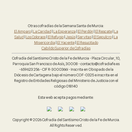
Otras cofradías de la Semana Santa de Murcia:
El Amparo
|
La Caridad
|
La Esperanza
|
El Perdón
|
El Rescate
|
La
Salud
|
Los Coloraos
|
El Refugio
|
Jesús
|
Servitas
|
El Sepulcro
|
La
Misericordia
|
El Yacente
|
El Resucitado
Cabildo Superior de Cofradías
Cofradía del Santísimo Cristo de la Fe de Murcia - Plaza Circular, 10,
Parroquia San Francisco de Asís, 30008 - contacto@cofradiafe.es
- 659 623 256 - CIF R-3000366I - Inscrita en Obispado de la
Diócesis de Cartagena bajo el número COF-0325 e inscrita en el
Registro de Entidades Religiosas del Ministerio de Justicia con el
código 018140
Esta web acepta pagos mediante:
Copyright © 2026 Cofradía del Santísimo Cristo de la Fe de Murcia.
All Rights Reserved.