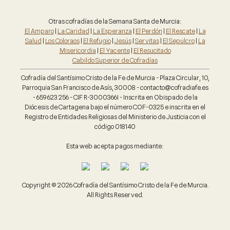
Otras cofradías de la Semana Santa de Murcia:
El Amparo
|
La Caridad
|
La Esperanza
|
El Perdón
|
El Rescate
|
La
Salud
|
Los Coloraos
|
El Refugio
|
Jesús
|
Servitas
|
El Sepulcro
|
La
Misericordia
|
El Yacente
|
El Resucitado
Cabildo Superior de Cofradías
Cofradía del Santísimo Cristo de la Fe de Murcia - Plaza Circular, 10,
Parroquia San Francisco de Asís, 30008 - contacto@cofradiafe.es
- 659 623 256 - CIF R-3000366I - Inscrita en Obispado de la
Diócesis de Cartagena bajo el número COF-0325 e inscrita en el
Registro de Entidades Religiosas del Ministerio de Justicia con el
código 018140
Esta web acepta pagos mediante:
Copyright © 2026 Cofradía del Santísimo Cristo de la Fe de Murcia.
All Rights Reserved.